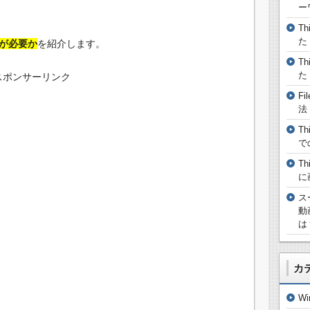
ー
T
た
何が必要か
を紹介します。
T
た
スポンサーリンク
F
法
T
で
T
に
ス
動
は
カ
W