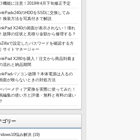
ワ機能に注意！2019年4月下旬修正予定
hinkPadx240のHDDをSSDに交換してみ
！換装方法を写真付きで解説
hinkPad X240の画面が表示されない！壊れ
！故障の症状と見積り金額から修理する？
ileZillaで設定したパスワードを確認する方
｜サイトマネージャー
hinkPad X280を購入！注文から商品到着ま
の流れと納品期間
hinkPadパソコン故障？本体電源は入るの
画面が映らないときの対処方法
ーパーメディア変換を実際に使ってみた！
画編集の使い方と評価・無料と有料の違い
？
テゴリー
indows10悩み解決
(19)