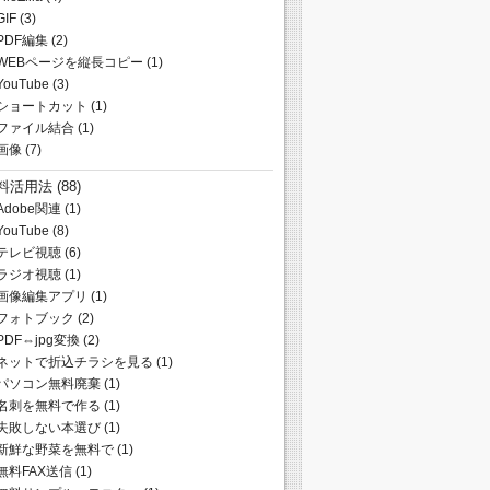
GIF
(3)
PDF編集
(2)
WEBページを縦長コピー
(1)
YouTube
(3)
ショートカット
(1)
ファイル結合
(1)
画像
(7)
料活用法
(88)
Adobe関連
(1)
YouTube
(8)
テレビ視聴
(6)
ラジオ視聴
(1)
画像編集アプリ
(1)
フォトブック
(2)
PDF⇔jpg変換
(2)
ネットで折込チラシを見る
(1)
パソコン無料廃棄
(1)
名刺を無料で作る
(1)
失敗しない本選び
(1)
新鮮な野菜を無料で
(1)
無料FAX送信
(1)