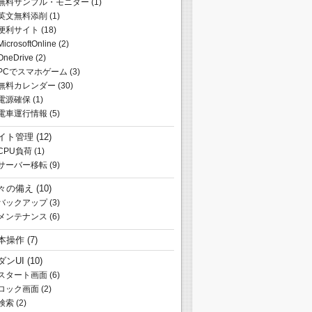
無料サンプル・モニター
(1)
英文無料添削
(1)
便利サイト
(18)
MicrosoftOnline
(2)
OneDrive
(2)
PCでスマホゲーム
(3)
無料カレンダー
(30)
電源確保
(1)
電車運行情報
(5)
イト管理
(12)
CPU負荷
(1)
サーバー移転
(9)
々の備え
(10)
バックアップ
(3)
メンテナンス
(6)
本操作
(7)
ダンUI
(10)
スタート画面
(6)
ロック画面
(2)
検索
(2)