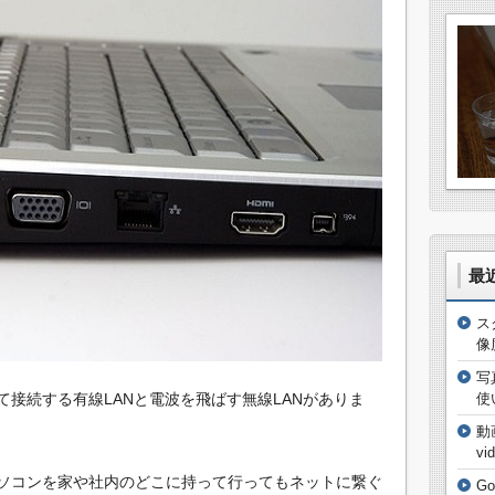
最
ス
像
写
て接続する有線LANと電波を飛ばす無線LANがありま
使
動
vi
パソコンを家や社内のどこに持って行ってもネットに繋ぐ
G