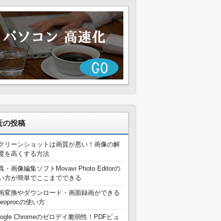
近の投稿
クリーンショットは画質が悪い！画像の解
度を高くする方法
真・画像編集ソフトMovavi Photo Editorの
い方が簡単でここまでできる
画変換やダウンロード・画面録画ができる
deoprocの使い方
oogle Chromeのゼロデイ脆弱性！PDFビュ