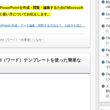
動
vi
owerPointを作成・閲覧・編集するためのMicrosoft
方法と使い方についてお伝えします。
G
ー
owerPointを作成・データ編集・閲覧する方法は？」の続きを読む…
T
た
T
ord（ワード）
•
仕事使いこなせ！
た
F
法
rd（ワード）テンプレートを使った簡単な
T
で
T
に
ス
動
は