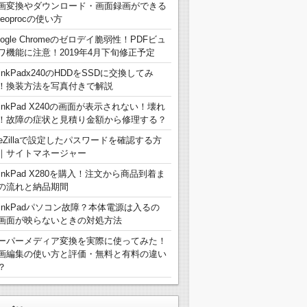
画変換やダウンロード・画面録画ができる
deoprocの使い方
oogle Chromeのゼロデイ脆弱性！PDFビュ
ワ機能に注意！2019年4月下旬修正予定
hinkPadx240のHDDをSSDに交換してみ
！換装方法を写真付きで解説
hinkPad X240の画面が表示されない！壊れ
！故障の症状と見積り金額から修理する？
ileZillaで設定したパスワードを確認する方
｜サイトマネージャー
hinkPad X280を購入！注文から商品到着ま
の流れと納品期間
hinkPadパソコン故障？本体電源は入るの
画面が映らないときの対処方法
ーパーメディア変換を実際に使ってみた！
画編集の使い方と評価・無料と有料の違い
？