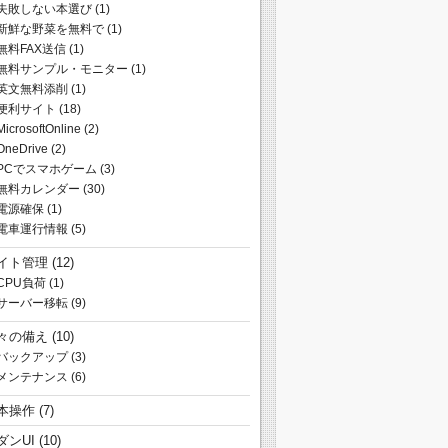
失敗しない本選び
(1)
新鮮な野菜を無料で
(1)
無料FAX送信
(1)
無料サンプル・モニター
(1)
英文無料添削
(1)
便利サイト
(18)
MicrosoftOnline
(2)
OneDrive
(2)
PCでスマホゲーム
(3)
無料カレンダー
(30)
電源確保
(1)
電車運行情報
(5)
イト管理
(12)
CPU負荷
(1)
サーバー移転
(9)
々の備え
(10)
バックアップ
(3)
メンテナンス
(6)
本操作
(7)
ダンUI
(10)