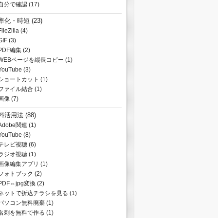
自分で確認
(17)
率化・時短
(23)
FileZilla
(4)
GIF
(3)
PDF編集
(2)
WEBページを縦長コピー
(1)
YouTube
(3)
ショートカット
(1)
ファイル結合
(1)
画像
(7)
料活用法
(88)
Adobe関連
(1)
YouTube
(8)
テレビ視聴
(6)
ラジオ視聴
(1)
画像編集アプリ
(1)
フォトブック
(2)
PDF⇔jpg変換
(2)
ネットで折込チラシを見る
(1)
パソコン無料廃棄
(1)
名刺を無料で作る
(1)