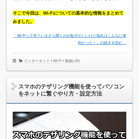
そこで今回は、Wi-Fiについての基本的な情報をまとめて
みました。
「Wi-Fiって何？いまさら聞くのが恥ずかしいけど知ればこんなに便
利だった！」の続きを読む…
インターネット
•
Wi-Fi
•
無線LAN
スマホのテザリング機能を使ってパソコン
をネットに繋ぐやり方・設定方法