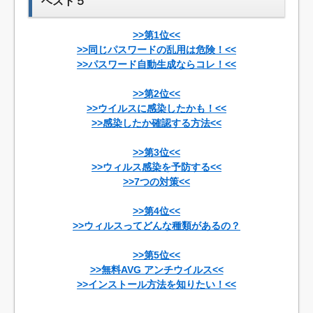
ベスト５
>>第1位<<
>>同じパスワードの乱用は危険！<<
>>パスワード自動生成ならコレ！<<
>>第2位<<
>>ウイルスに感染したかも！<<
>>感染したか確認する方法<<
>>第3位<<
>>ウィルス感染を予防する<<
>>7つの対策<<
>>第4位<<
>>ウィルスってどんな種類があるの？
>>第5位<<
>>無料AVG アンチウイルス<<
>>インストール方法を知りたい！<<