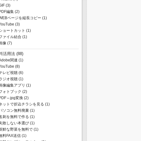
GIF
(3)
PDF編集
(2)
WEBページを縦長コピー
(1)
YouTube
(3)
ショートカット
(1)
ファイル結合
(1)
画像
(7)
料活用法
(88)
Adobe関連
(1)
YouTube
(8)
テレビ視聴
(6)
ラジオ視聴
(1)
画像編集アプリ
(1)
フォトブック
(2)
PDF⇔jpg変換
(2)
ネットで折込チラシを見る
(1)
パソコン無料廃棄
(1)
名刺を無料で作る
(1)
失敗しない本選び
(1)
新鮮な野菜を無料で
(1)
無料FAX送信
(1)