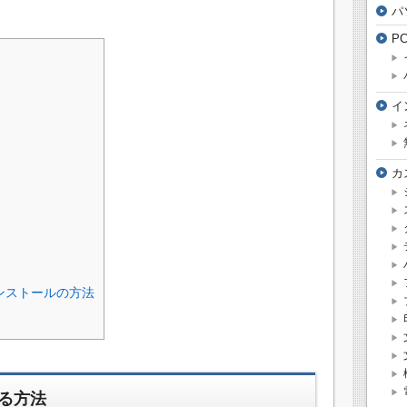
パ
P
イ
カ
ンストールの方法
る方法