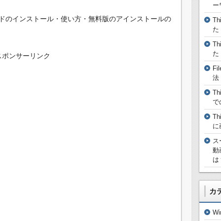
ー
ドのインストール・使い方・無料版のアインストールの
T
た
T
た
スポンサーリンク
F
法
T
で
T
に
ス
動
は
カ
W