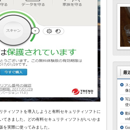
最
ス
像
写
使
リティソフトを導入しようと有料セキュリティソフトに
動
vi
いてきました。どの有料セキュリティソフトがいいかま
版を実際に使ってみました。
G