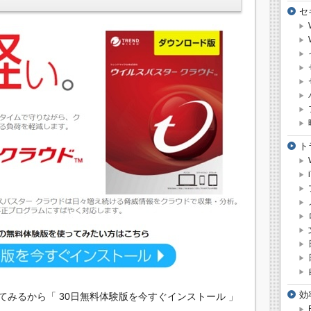
セ
ト
効
みるから「 30日無料体験版を今すぐインストール 」