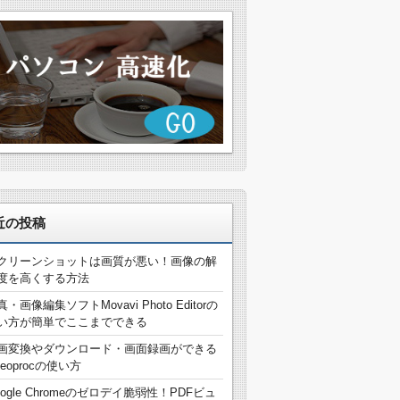
近の投稿
クリーンショットは画質が悪い！画像の解
度を高くする方法
真・画像編集ソフトMovavi Photo Editorの
い方が簡単でここまでできる
画変換やダウンロード・画面録画ができる
deoprocの使い方
oogle Chromeのゼロデイ脆弱性！PDFビュ