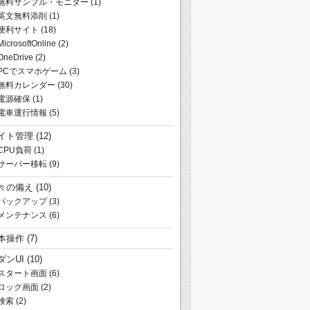
無料サンプル・モニター
(1)
英文無料添削
(1)
便利サイト
(18)
MicrosoftOnline
(2)
OneDrive
(2)
PCでスマホゲーム
(3)
無料カレンダー
(30)
電源確保
(1)
電車運行情報
(5)
イト管理
(12)
CPU負荷
(1)
サーバー移転
(9)
々の備え
(10)
バックアップ
(3)
メンテナンス
(6)
本操作
(7)
ダンUI
(10)
スタート画面
(6)
ロック画面
(2)
検索
(2)