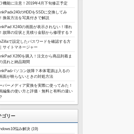
ワ機能に注意！2019年4月下旬修正予定
hinkPadx240のHDDをSSDに交換してみ
！換装方法を写真付きで解説
hinkPad X240の画面が表示されない！壊れ
！故障の症状と見積り金額から修理する？
ileZillaで設定したパスワードを確認する方
｜サイトマネージャー
hinkPad X280を購入！注文から商品到着ま
の流れと納品期間
hinkPadパソコン故障？本体電源は入るの
画面が映らないときの対処方法
ーパーメディア変換を実際に使ってみた！
画編集の使い方と評価・無料と有料の違い
？
テゴリー
indows10悩み解決
(19)