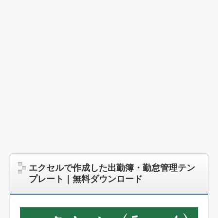
エクセルで作成した出勤簿・勤怠管理テン
プレート｜無料ダウンロード