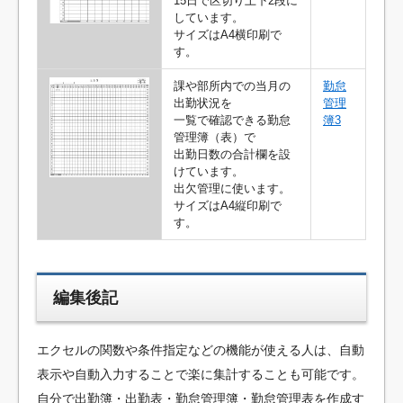
15日で区切り上下2段に
しています。
サイズはA4横印刷で
す。
課や部所内での当月の
勤怠
出勤状況を
管理
一覧で確認できる勤怠
簿3
管理簿（表）で
出勤日数の合計欄を設
けています。
出欠管理に使います。
サイズはA4縦印刷で
す。
編集後記
エクセルの関数や条件指定などの機能が使える人は、自動
表示や自動入力することで楽に集計することも可能です。
自分で出勤簿・出勤表・勤怠管理簿・勤怠管理表を作成す