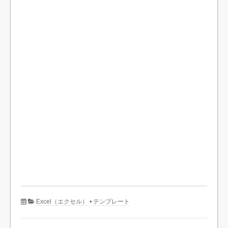
Excel（エクセル）
•
テンプレート