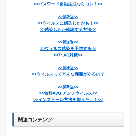
>>パスワード自動生成ならコレ！<<
>>第2位<<
>>ウイルスに感染したかも！<<
>>感染したか確認する方法<<
>>第3位<<
>>ウィルス感染を予防する<<
>>7つの対策<<
>>第4位<<
>>ウィルスってどんな種類があるの？
>>第5位<<
>>無料AVG アンチウイルス<<
>>インストール方法を知りたい！<<
関連コンテンツ