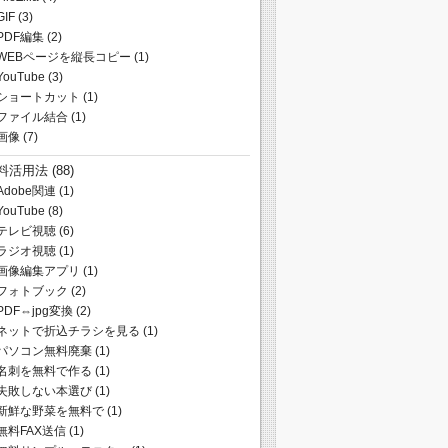
GIF
(3)
PDF編集
(2)
WEBページを縦長コピー
(1)
YouTube
(3)
ショートカット
(1)
ファイル結合
(1)
画像
(7)
料活用法
(88)
Adobe関連
(1)
YouTube
(8)
テレビ視聴
(6)
ラジオ視聴
(1)
画像編集アプリ
(1)
フォトブック
(2)
PDF⇔jpg変換
(2)
ネットで折込チラシを見る
(1)
パソコン無料廃棄
(1)
名刺を無料で作る
(1)
失敗しない本選び
(1)
新鮮な野菜を無料で
(1)
無料FAX送信
(1)