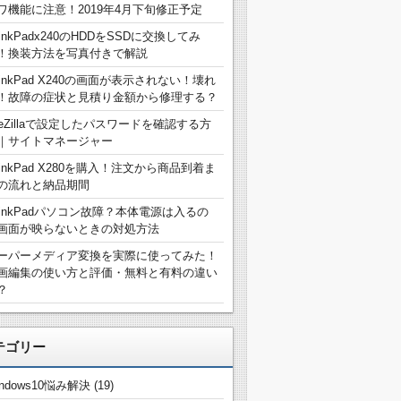
ワ機能に注意！2019年4月下旬修正予定
hinkPadx240のHDDをSSDに交換してみ
！換装方法を写真付きで解説
hinkPad X240の画面が表示されない！壊れ
！故障の症状と見積り金額から修理する？
ileZillaで設定したパスワードを確認する方
｜サイトマネージャー
hinkPad X280を購入！注文から商品到着ま
の流れと納品期間
hinkPadパソコン故障？本体電源は入るの
画面が映らないときの対処方法
ーパーメディア変換を実際に使ってみた！
画編集の使い方と評価・無料と有料の違い
？
テゴリー
indows10悩み解決
(19)