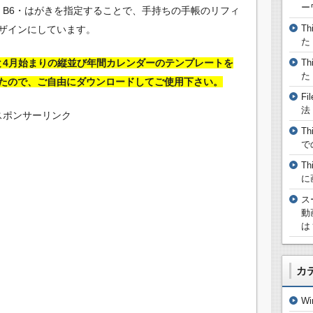
ー
・B5・B6・はがきを指定することで、手持ちの手帳のリフィ
T
ザインにしています。
た
まりと4月始まりの縦並び年間カレンダーのテンプレートを
T
た
たので、ご自由にダウンロードしてご使用下さい。
F
法
スポンサーリンク
T
で
T
に
ス
動
は
カ
W