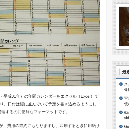
最
ス
像
0年・平成31年）の年間カレンダーをエクセル（Excel）で
写
あり、日付は縦に並んでいて予定を書き込めるようにし
使
管理するのに便利なフォーマットです。
動
vi
が、費用の節約にもなりますし、印刷するときに用紙サ
G