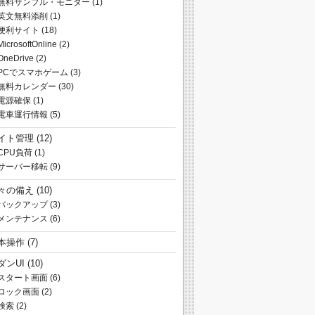
無料サンプル・モニター
(1)
英文無料添削
(1)
便利サイト
(18)
MicrosoftOnline
(2)
OneDrive
(2)
PCでスマホゲーム
(3)
無料カレンダー
(30)
電源確保
(1)
電車運行情報
(5)
イト管理
(12)
CPU負荷
(1)
サーバー移転
(9)
々の備え
(10)
バックアップ
(3)
メンテナンス
(6)
本操作
(7)
ダンUI
(10)
スタート画面
(6)
ロック画面
(2)
検索
(2)