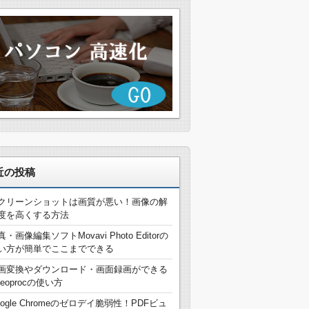
近の投稿
クリーンショットは画質が悪い！画像の解
度を高くする方法
真・画像編集ソフトMovavi Photo Editorの
い方が簡単でここまでできる
画変換やダウンロード・画面録画ができる
deoprocの使い方
oogle Chromeのゼロデイ脆弱性！PDFビュ