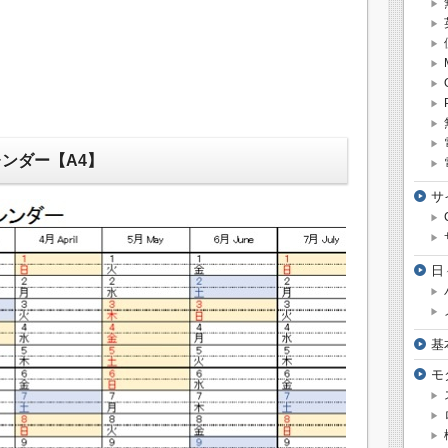
レンダー【A4】
サ
日
基
モ