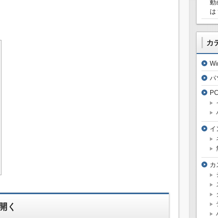
動
は
カ
W
パ
P
イ
カ
開く