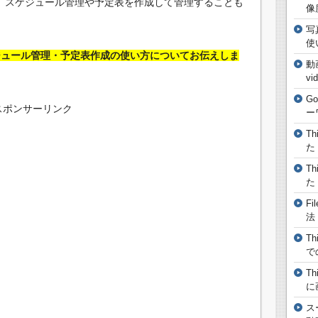
はなく、スケジュール管理や予定表を作成して管理することも
像
写
使
スケジュール管理・予定表作成の使い方についてお伝えしま
動
vi
G
スポンサーリンク
ー
T
た
T
た
F
法
T
で
T
に
ス