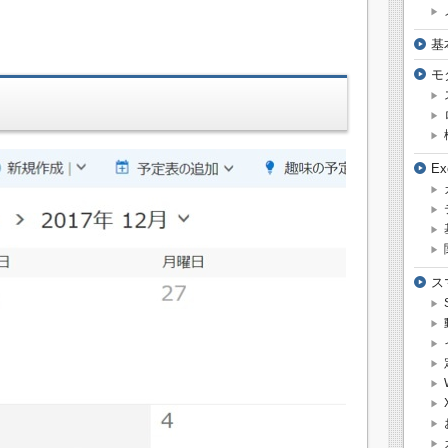
基
モ
E
ス