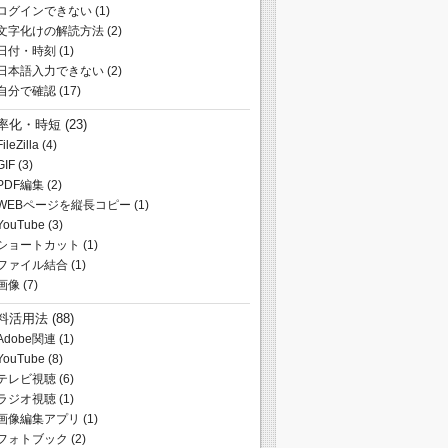
ログインできない
(1)
文字化けの解読方法
(2)
日付・時刻
(1)
日本語入力できない
(2)
自分で確認
(17)
率化・時短
(23)
FileZilla
(4)
GIF
(3)
PDF編集
(2)
WEBページを縦長コピー
(1)
YouTube
(3)
ショートカット
(1)
ファイル結合
(1)
画像
(7)
料活用法
(88)
Adobe関連
(1)
YouTube
(8)
テレビ視聴
(6)
ラジオ視聴
(1)
画像編集アプリ
(1)
フォトブック
(2)