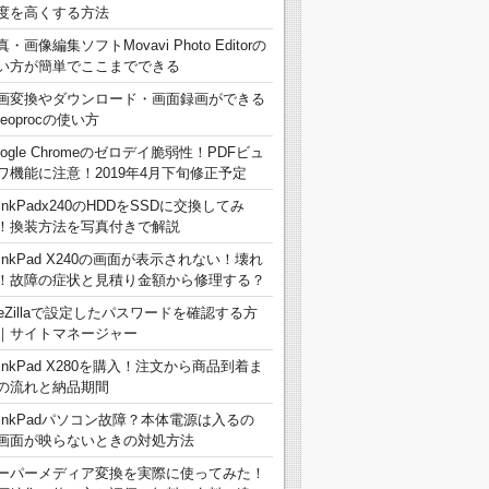
度を高くする方法
真・画像編集ソフトMovavi Photo Editorの
い方が簡単でここまでできる
画変換やダウンロード・画面録画ができる
deoprocの使い方
oogle Chromeのゼロデイ脆弱性！PDFビュ
ワ機能に注意！2019年4月下旬修正予定
hinkPadx240のHDDをSSDに交換してみ
！換装方法を写真付きで解説
hinkPad X240の画面が表示されない！壊れ
！故障の症状と見積り金額から修理する？
ileZillaで設定したパスワードを確認する方
｜サイトマネージャー
hinkPad X280を購入！注文から商品到着ま
の流れと納品期間
hinkPadパソコン故障？本体電源は入るの
画面が映らないときの対処方法
ーパーメディア変換を実際に使ってみた！