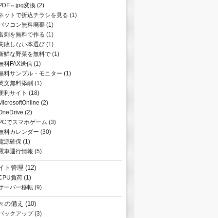
PDF⇔jpg変換
(2)
ネットで折込チラシを見る
(1)
パソコン無料廃棄
(1)
名刺を無料で作る
(1)
失敗しない本選び
(1)
新鮮な野菜を無料で
(1)
無料FAX送信
(1)
無料サンプル・モニター
(1)
英文無料添削
(1)
便利サイト
(18)
MicrosoftOnline
(2)
OneDrive
(2)
PCでスマホゲーム
(3)
無料カレンダー
(30)
電源確保
(1)
電車運行情報
(5)
イト管理
(12)
CPU負荷
(1)
サーバー移転
(9)
々の備え
(10)
バックアップ
(3)