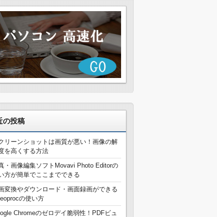
近の投稿
クリーンショットは画質が悪い！画像の解
度を高くする方法
真・画像編集ソフトMovavi Photo Editorの
い方が簡単でここまでできる
画変換やダウンロード・画面録画ができる
deoprocの使い方
oogle Chromeのゼロデイ脆弱性！PDFビュ