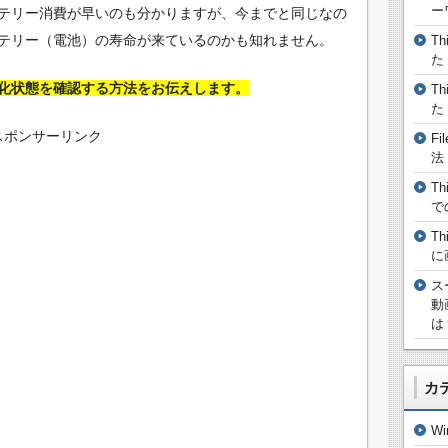
ー
テリー消費が早いのも分かりますが、今までと同じなの
テリー（電池）の寿命が来ているのかも知れません。
T
た
化状態を確認する方法をお伝えします。
T
た
スポンサーリンク
F
法
T
で
T
に
ス
動
は
カ
W