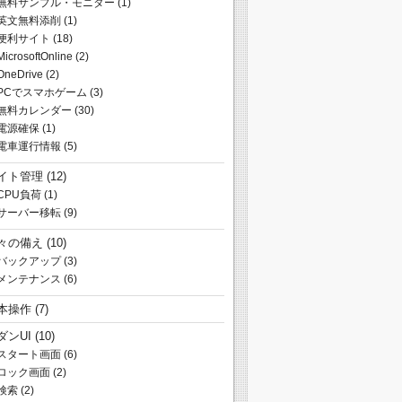
無料サンプル・モニター
(1)
英文無料添削
(1)
便利サイト
(18)
MicrosoftOnline
(2)
OneDrive
(2)
PCでスマホゲーム
(3)
無料カレンダー
(30)
電源確保
(1)
電車運行情報
(5)
イト管理
(12)
CPU負荷
(1)
サーバー移転
(9)
々の備え
(10)
バックアップ
(3)
メンテナンス
(6)
本操作
(7)
ダンUI
(10)
スタート画面
(6)
ロック画面
(2)
検索
(2)