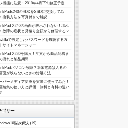
ワ機能に注意！2019年4月下旬修正予定
hinkPadx240のHDDをSSDに交換してみ
！換装方法を写真付きで解説
hinkPad X240の画面が表示されない！壊れ
！故障の症状と見積り金額から修理する？
ileZillaで設定したパスワードを確認する方
｜サイトマネージャー
hinkPad X280を購入！注文から商品到着ま
の流れと納品期間
hinkPadパソコン故障？本体電源は入るの
画面が映らないときの対処方法
ーパーメディア変換を実際に使ってみた！
画編集の使い方と評価・無料と有料の違い
？
テゴリー
indows10悩み解決
(19)