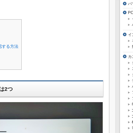
パ
P
イ
認する方法
カ
は2つ