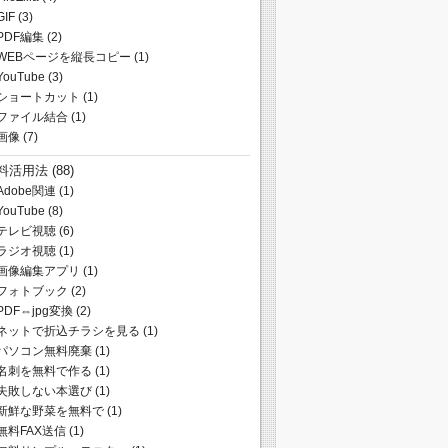
GIF
(3)
PDF編集
(2)
WEBページを縦長コピー
(1)
YouTube
(3)
ショートカット
(1)
ファイル結合
(1)
画像
(7)
料活用法
(88)
Adobe関連
(1)
YouTube
(8)
テレビ視聴
(6)
ラジオ視聴
(1)
画像編集アプリ
(1)
フォトブック
(2)
PDF⇔jpg変換
(2)
ネットで折込チラシを見る
(1)
パソコン無料廃棄
(1)
名刺を無料で作る
(1)
失敗しない本選び
(1)
新鮮な野菜を無料で
(1)
無料FAX送信
(1)