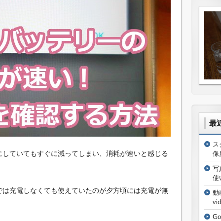
最
ス
%にしていてもすぐに減ってしまい、消耗が速いと感じる
像
写
使
までは充電しなくても使えていたのが夕方頃には充電が無
動
vi
G