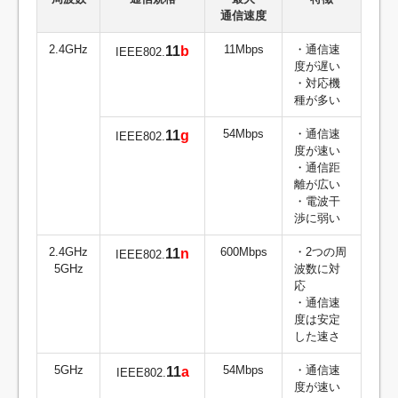
通信速度
2.4GHz
11Mbps
・通信速
11
b
IEEE802.
度が遅い
・対応機
種が多い
54Mbps
・通信速
11
g
IEEE802.
度が速い
・通信距
離が広い
・電波干
渉に弱い
2.4GHz
600Mbps
・2つの周
11
n
IEEE802.
5GHz
波数に対
応
・通信速
度は安定
した速さ
5GHz
54Mbps
・通信速
11
a
IEEE802.
度が速い