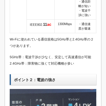
・通信距
離が短い
・電波干
渉に強い
1300Mbps
・通信速
11
ac
IEEE802.
度が最速
Wi-Fiに使われている通信規格は5GHz帯と2.4GHz帯の２
つがあります。
5GHz帯：電波干渉が少なく、安定して高速通信が可能
2.4GHz帯：障害物に強くて対応機種が多い
ポイント２：電波の強さ