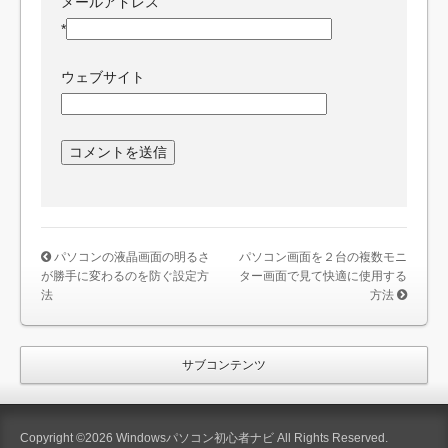
メールアドレス
*
ウェブサイト
パソコンの液晶画面の明るさ
パソコン画面を２台の複数モニ
が勝手に変わるのを防ぐ設定方
ター画面で見て快適に使用する
法
方法
サブコンテンツ
Copyright ©2026 Windowsパソコン初心者ナビ All Rights Reserved.