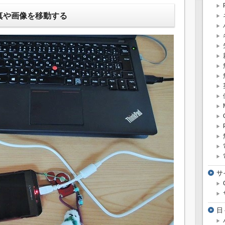
真や画像を移動する
サ
日