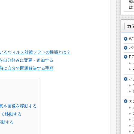
動
は
カ
W
パ
いているウィルス対策ソフトの性能とは？
P
ーを自分好みに変更・追加する
前に自分で問題解決する手順
イ
カ
写真や画像を移動する
して移動する
移動する