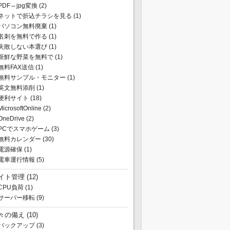
PDF⇔jpg変換
(2)
ネットで折込チラシを見る
(1)
パソコン無料廃棄
(1)
名刺を無料で作る
(1)
失敗しない本選び
(1)
新鮮な野菜を無料で
(1)
無料FAX送信
(1)
無料サンプル・モニター
(1)
英文無料添削
(1)
便利サイト
(18)
MicrosoftOnline
(2)
OneDrive
(2)
PCでスマホゲーム
(3)
無料カレンダー
(30)
電源確保
(1)
電車運行情報
(5)
イト管理
(12)
CPU負荷
(1)
サーバー移転
(9)
々の備え
(10)
バックアップ
(3)