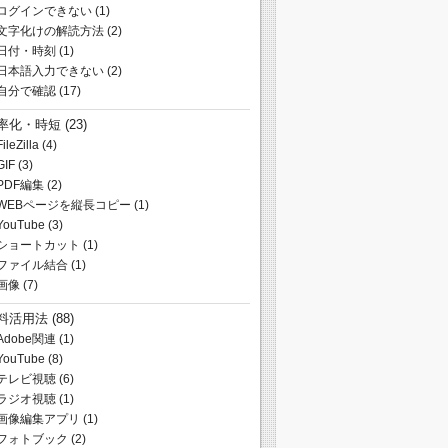
ログインできない
(1)
文字化けの解読方法
(2)
日付・時刻
(1)
日本語入力できない
(2)
自分で確認
(17)
率化・時短
(23)
FileZilla
(4)
GIF
(3)
PDF編集
(2)
WEBページを縦長コピー
(1)
YouTube
(3)
ショートカット
(1)
ファイル結合
(1)
画像
(7)
料活用法
(88)
Adobe関連
(1)
YouTube
(8)
テレビ視聴
(6)
ラジオ視聴
(1)
画像編集アプリ
(1)
フォトブック
(2)