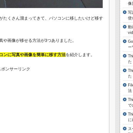
像
写
がたくさん溜まってきて、パソコンに移したいけど移す
使
動
vi
真や画像が移せる方法が3つありました。
G
ー
コンに写真や画像を簡単に移す方法
を紹介します。
T
た
スポンサーリンク
T
た
F
法
T
で
T
に
ス