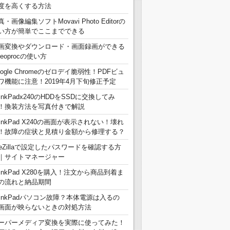
度を高くする方法
真・画像編集ソフトMovavi Photo Editorの
い方が簡単でここまでできる
画変換やダウンロード・画面録画ができる
deoprocの使い方
oogle Chromeのゼロデイ脆弱性！PDFビュ
ワ機能に注意！2019年4月下旬修正予定
hinkPadx240のHDDをSSDに交換してみ
！換装方法を写真付きで解説
hinkPad X240の画面が表示されない！壊れ
！故障の症状と見積り金額から修理する？
ileZillaで設定したパスワードを確認する方
｜サイトマネージャー
hinkPad X280を購入！注文から商品到着ま
の流れと納品期間
hinkPadパソコン故障？本体電源は入るの
画面が映らないときの対処方法
ーパーメディア変換を実際に使ってみた！