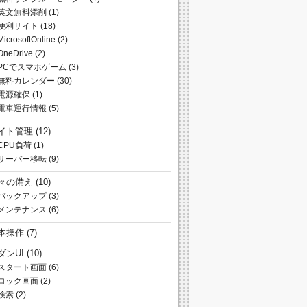
英文無料添削
(1)
便利サイト
(18)
MicrosoftOnline
(2)
OneDrive
(2)
PCでスマホゲーム
(3)
無料カレンダー
(30)
電源確保
(1)
電車運行情報
(5)
イト管理
(12)
CPU負荷
(1)
サーバー移転
(9)
々の備え
(10)
バックアップ
(3)
メンテナンス
(6)
本操作
(7)
ダンUI
(10)
スタート画面
(6)
ロック画面
(2)
検索
(2)