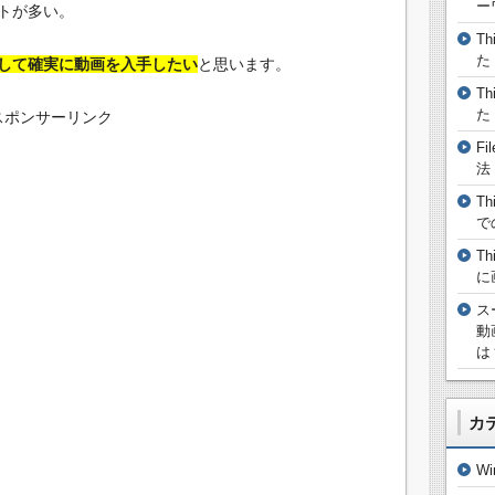
ー
トが多い。
T
た
トールして確実に動画を入手したい
と思います。
T
た
スポンサーリンク
F
法
T
で
T
に
ス
動
は
カ
W