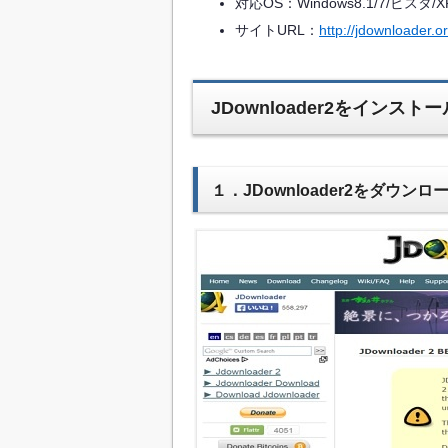
対応OS：Windows8.1/7/ビスタ/X
サイトURL：
http://jdownloader.or
JDownloader2をインス
１．JDownloader2をダウ