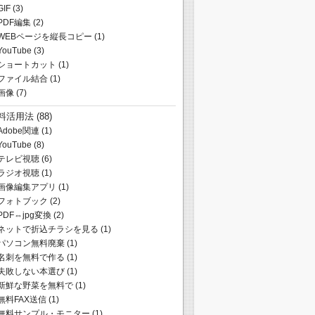
GIF
(3)
PDF編集
(2)
WEBページを縦長コピー
(1)
YouTube
(3)
ショートカット
(1)
ファイル結合
(1)
画像
(7)
料活用法
(88)
Adobe関連
(1)
YouTube
(8)
テレビ視聴
(6)
ラジオ視聴
(1)
画像編集アプリ
(1)
フォトブック
(2)
PDF⇔jpg変換
(2)
ネットで折込チラシを見る
(1)
パソコン無料廃棄
(1)
名刺を無料で作る
(1)
失敗しない本選び
(1)
新鮮な野菜を無料で
(1)
無料FAX送信
(1)
無料サンプル・モニター
(1)