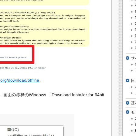
サ
.org/download/offline
日
Windows 「Download Installer for 64bit
基
モ