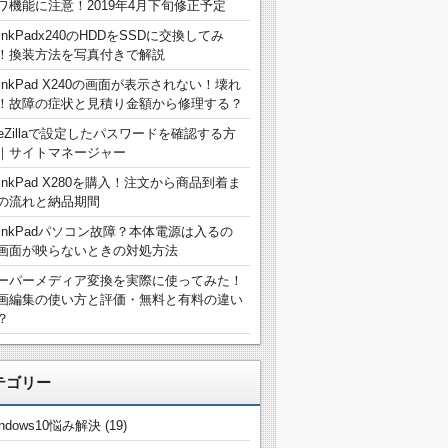
ワ機能に注意！2019年4月下旬修正予定
hinkPadx240のHDDをSSDに交換してみ
！換装方法を写真付きで解説
hinkPad X240の画面が表示されない！壊れ
！故障の症状と見積り金額から修理する？
ileZillaで設定したパスワードを確認する方
｜サイトマネージャー
hinkPad X280を購入！注文から商品到着ま
の流れと納品期間
hinkPadパソコン故障？本体電源は入るの
画面が映らないときの対処方法
ーパーメディア変換を実際に使ってみた！
画編集の使い方と評価・無料と有料の違い
？
テゴリー
indows10悩み解決
(19)