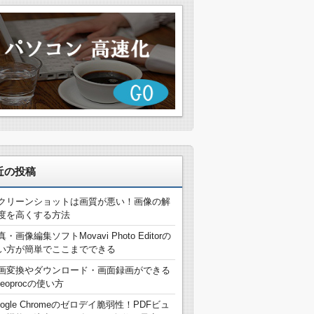
近の投稿
クリーンショットは画質が悪い！画像の解
度を高くする方法
真・画像編集ソフトMovavi Photo Editorの
い方が簡単でここまでできる
画変換やダウンロード・画面録画ができる
deoprocの使い方
oogle Chromeのゼロデイ脆弱性！PDFビュ