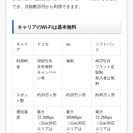
でき、月額数百円から利用できます。
キャリアのWi-Fiは基本無料
キャリ
ドコモ
au
ソフトバン
ア
ク
利用料
300円/月
無料
467円/月
金
永年無料
フラット定
キャンペー
額制
ン有
加入者は無
料
スポッ
約15万ヶ所
約20万ヶ所
約45万ヶ所
ト数
通信速
最大
最大
最大
度
72.2Mbps
300Mbps
72.2Mbps
（11ac対応
（11ac対応
（11ac対応
エリアは
エリアは
エリアは