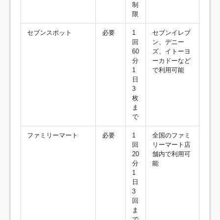
制
限
セブンスポット
必要
1
セブンイレブ
回
ン、デニー
60
ズ、イトーヨ
分
ーカドーなど
1
で利用可能
日
3
枚
ま
で
ファミリーマート
必要
1
全国のファミ
回
リーマート店
20
舗内で利用可
分
能
1
日
3
回
ま
で