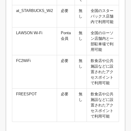
at_STARBUCKS_Wi2
必要
無
全国のスター
し
バックス店舗
内で利用可能
LAWSON Wi-Fi
Ponta
無
全国のローソ
会員
し
ン店舗内と一
部駐車場で利
用可能
FC2WiFi
必要
無
飲食店や公共
し
施設などに設
置されたアク
セスポイント
で利用可能
FREESPOT
必要
無
飲食店や公共
し
施設などに設
置されたアク
セスポイント
で利用可能