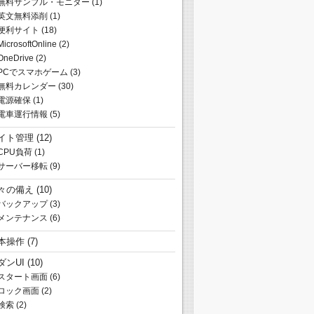
無料サンプル・モニター
(1)
英文無料添削
(1)
便利サイト
(18)
MicrosoftOnline
(2)
OneDrive
(2)
PCでスマホゲーム
(3)
無料カレンダー
(30)
電源確保
(1)
電車運行情報
(5)
イト管理
(12)
CPU負荷
(1)
サーバー移転
(9)
々の備え
(10)
バックアップ
(3)
メンテナンス
(6)
本操作
(7)
ダンUI
(10)
スタート画面
(6)
ロック画面
(2)
検索
(2)