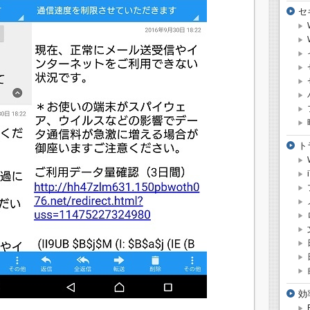
セ
ト
効