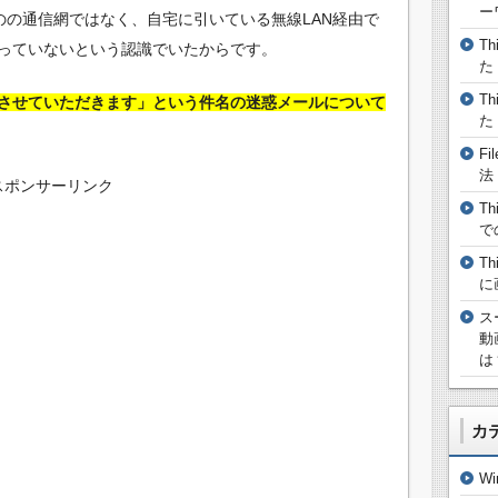
ー
）のの通信網ではなく、自宅に引いている無線LAN経由で
T
っていないという認識でいたからです。
た
T
させていただきます」という件名の迷惑メールについて
た
F
法
スポンサーリンク
T
で
T
に
ス
動
は
カ
W