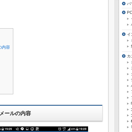
パ
P
イ
の内容
カ
メールの内容