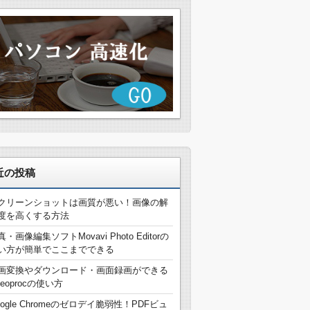
近の投稿
クリーンショットは画質が悪い！画像の解
度を高くする方法
真・画像編集ソフトMovavi Photo Editorの
い方が簡単でここまでできる
画変換やダウンロード・画面録画ができる
deoprocの使い方
oogle Chromeのゼロデイ脆弱性！PDFビュ