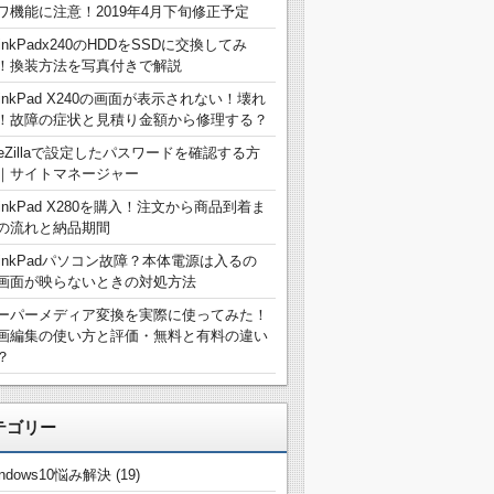
ワ機能に注意！2019年4月下旬修正予定
hinkPadx240のHDDをSSDに交換してみ
！換装方法を写真付きで解説
hinkPad X240の画面が表示されない！壊れ
！故障の症状と見積り金額から修理する？
ileZillaで設定したパスワードを確認する方
｜サイトマネージャー
hinkPad X280を購入！注文から商品到着ま
の流れと納品期間
hinkPadパソコン故障？本体電源は入るの
画面が映らないときの対処方法
ーパーメディア変換を実際に使ってみた！
画編集の使い方と評価・無料と有料の違い
？
テゴリー
indows10悩み解決
(19)