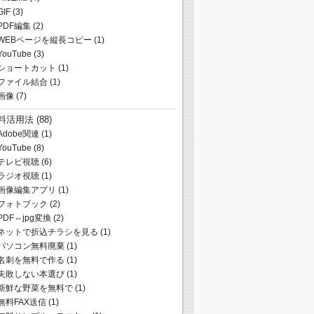
GIF
(3)
PDF編集
(2)
WEBページを縦長コピー
(1)
YouTube
(3)
ショートカット
(1)
ファイル結合
(1)
画像
(7)
料活用法
(88)
Adobe関連
(1)
YouTube
(8)
テレビ視聴
(6)
ラジオ視聴
(1)
画像編集アプリ
(1)
フォトブック
(2)
PDF⇔jpg変換
(2)
ネットで折込チラシを見る
(1)
パソコン無料廃棄
(1)
名刺を無料で作る
(1)
失敗しない本選び
(1)
新鮮な野菜を無料で
(1)
無料FAX送信
(1)