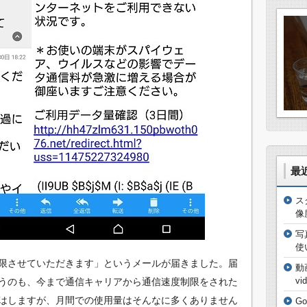
最
ス
像
写
使
限させていただきます」というメールが届きました。届
動
vi
うのも、今まで通信キャリアから通信速度制限をされた
はしますが、月間での使用量はそんなに多くありません
G