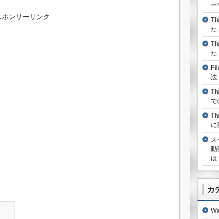
ー
スポンサーリンク
T
た
T
た
F
法
T
で
T
に
ス
動
は
カ
W