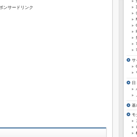
ポンサードリンク
サ
日
基
モ