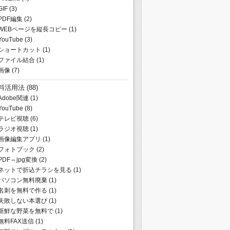
GIF
(3)
PDF編集
(2)
WEBページを縦長コピー
(1)
YouTube
(3)
ショートカット
(1)
ファイル結合
(1)
画像
(7)
料活用法
(88)
Adobe関連
(1)
YouTube
(8)
テレビ視聴
(6)
ラジオ視聴
(1)
画像編集アプリ
(1)
フォトブック
(2)
PDF⇔jpg変換
(2)
ネットで折込チラシを見る
(1)
パソコン無料廃棄
(1)
名刺を無料で作る
(1)
失敗しない本選び
(1)
新鮮な野菜を無料で
(1)
無料FAX送信
(1)