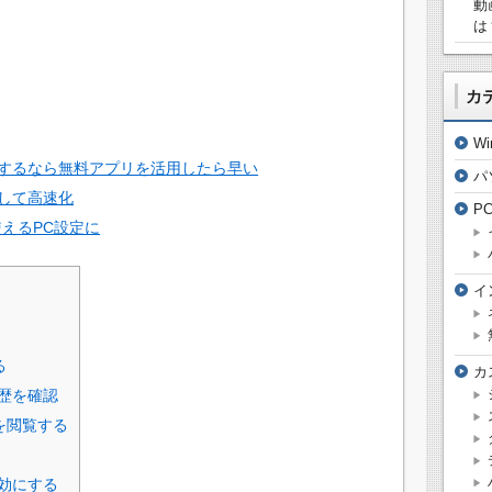
動
は
カ
W
するなら無料アプリを活用したら早い
パ
して高速化
P
えるPC設定に
イ
る
カ
歴を確認
を閲覧する
有効にする