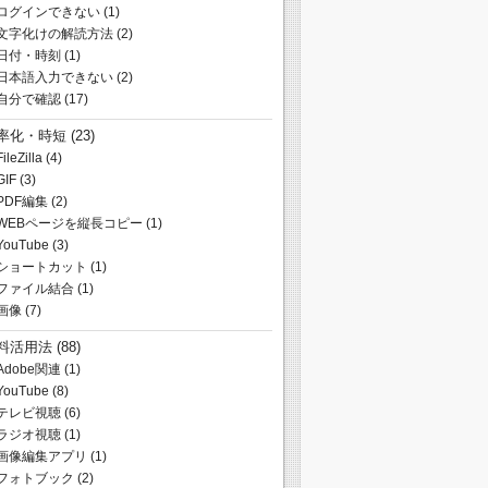
ログインできない
(1)
文字化けの解読方法
(2)
日付・時刻
(1)
日本語入力できない
(2)
自分で確認
(17)
率化・時短
(23)
FileZilla
(4)
GIF
(3)
PDF編集
(2)
WEBページを縦長コピー
(1)
YouTube
(3)
ショートカット
(1)
ファイル結合
(1)
画像
(7)
料活用法
(88)
Adobe関連
(1)
YouTube
(8)
テレビ視聴
(6)
ラジオ視聴
(1)
画像編集アプリ
(1)
フォトブック
(2)