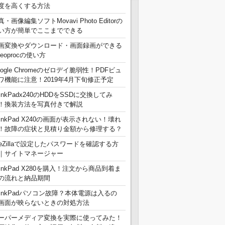
度を高くする方法
真・画像編集ソフトMovavi Photo Editorの
い方が簡単でここまでできる
画変換やダウンロード・画面録画ができる
deoprocの使い方
oogle Chromeのゼロデイ脆弱性！PDFビュ
ワ機能に注意！2019年4月下旬修正予定
hinkPadx240のHDDをSSDに交換してみ
！換装方法を写真付きで解説
hinkPad X240の画面が表示されない！壊れ
！故障の症状と見積り金額から修理する？
ileZillaで設定したパスワードを確認する方
｜サイトマネージャー
hinkPad X280を購入！注文から商品到着ま
の流れと納品期間
hinkPadパソコン故障？本体電源は入るの
画面が映らないときの対処方法
ーパーメディア変換を実際に使ってみた！