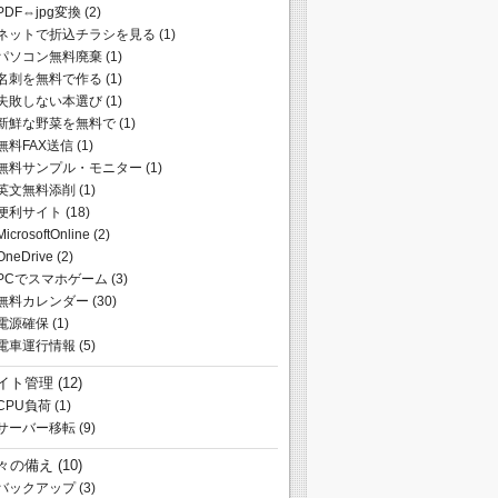
PDF⇔jpg変換
(2)
ネットで折込チラシを見る
(1)
パソコン無料廃棄
(1)
名刺を無料で作る
(1)
失敗しない本選び
(1)
新鮮な野菜を無料で
(1)
無料FAX送信
(1)
無料サンプル・モニター
(1)
英文無料添削
(1)
便利サイト
(18)
MicrosoftOnline
(2)
OneDrive
(2)
PCでスマホゲーム
(3)
無料カレンダー
(30)
電源確保
(1)
電車運行情報
(5)
イト管理
(12)
CPU負荷
(1)
サーバー移転
(9)
々の備え
(10)
バックアップ
(3)