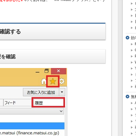
確認する
効
歴を確認
無