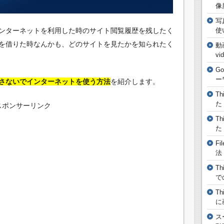
像
写
ンターネットを利用した時のサイト閲覧履歴を残したく
使
を借りた時なんかも、どのサイトを見たかを知られたく
動
vi
G
ー
さないでインターネットを使う方法
を紹介します。
T
た
スポンサーリンク
T
た
F
法
T
で
T
に
ス