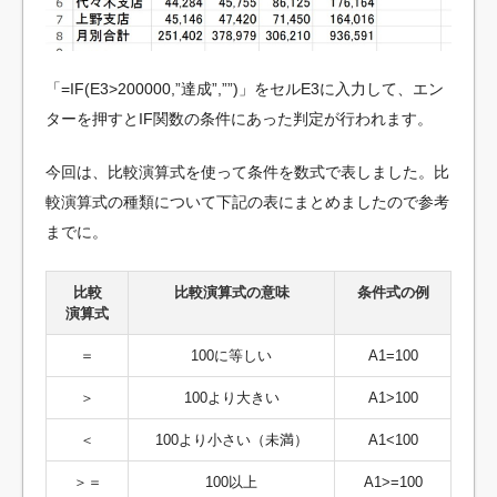
「=IF(E3>200000,”達成”,””)」をセルE3に入力して、エン
ターを押すとIF関数の条件にあった判定が行われます。
今回は、比較演算式を使って条件を数式で表しました。比
較演算式の種類について下記の表にまとめましたので参考
までに。
比較
比較演算式の意味
条件式の例
演算式
＝
100に等しい
A1=100
＞
100より大きい
A1>100
＜
100より小さい（未満）
A1<100
＞＝
100以上
A1>=100