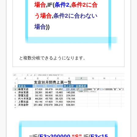
場合
,IF(
条件2
,
条件2に合
う場合
,
条件2に合わない
場合
))
と複数分岐できるようになります。
=IF(
E3>200000
,
“S”
,IF(
E3<15