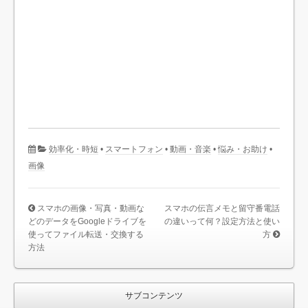
効率化・時短
•
スマートフォン
•
動画・音楽
•
悩み・お助け
•
画像
スマホの画像・写真・動画な
スマホの伝言メモと留守番電話
どのデータをGoogleドライブを
の違いって何？設定方法と使い
使ってファイル転送・交換する
方
方法
サブコンテンツ