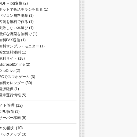
PDF⇔jpg変換
(2)
ネットで折込チラシを見る
(1)
パソコン無料廃棄
(1)
名刺を無料で作る
(1)
失敗しない本選び
(1)
新鮮な野菜を無料で
(1)
無料FAX送信
(1)
無料サンプル・モニター
(1)
英文無料添削
(1)
便利サイト
(18)
MicrosoftOnline
(2)
OneDrive
(2)
PCでスマホゲーム
(3)
無料カレンダー
(30)
電源確保
(1)
電車運行情報
(5)
イト管理
(12)
CPU負荷
(1)
サーバー移転
(9)
々の備え
(10)
バックアップ
(3)