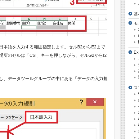
基
モ
日本語を入力する範囲指定します。セルB2からE2まで
E
のセルは「Ctrl」キーを押しながら、セルG2からI2
し、データツールグループの中にある「データの入力規
ス