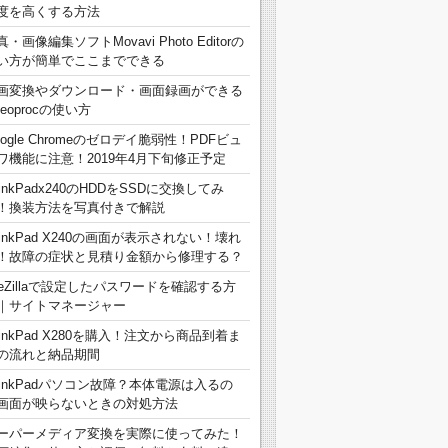
度を高くする方法
真・画像編集ソフトMovavi Photo Editorの
い方が簡単でここまでできる
画変換やダウンロード・画面録画ができる
deoprocの使い方
oogle Chromeのゼロデイ脆弱性！PDFビュ
ワ機能に注意！2019年4月下旬修正予定
hinkPadx240のHDDをSSDに交換してみ
！換装方法を写真付きで解説
hinkPad X240の画面が表示されない！壊れ
！故障の症状と見積り金額から修理する？
ileZillaで設定したパスワードを確認する方
｜サイトマネージャー
hinkPad X280を購入！注文から商品到着ま
の流れと納品期間
hinkPadパソコン故障？本体電源は入るの
画面が映らないときの対処方法
ーパーメディア変換を実際に使ってみた！