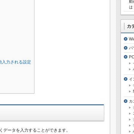
動
は
カ
W
パ
P
動入力される設定
イ
カ
くデータを入力することができます。