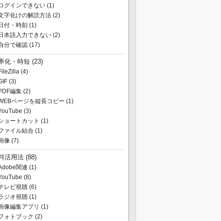
ログインできない
(1)
文字化けの解読方法
(2)
日付・時刻
(1)
日本語入力できない
(2)
自分で確認
(17)
率化・時短
(23)
FileZilla
(4)
GIF
(3)
PDF編集
(2)
WEBページを縦長コピー
(1)
YouTube
(3)
ショートカット
(1)
ファイル結合
(1)
画像
(7)
料活用法
(88)
Adobe関連
(1)
YouTube
(8)
テレビ視聴
(6)
ラジオ視聴
(1)
画像編集アプリ
(1)
フォトブック
(2)