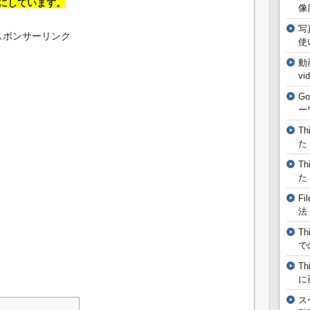
にしています。
像
写
スポンサーリンク
使
動
vi
G
ー
T
た
T
た
F
法
T
で
T
に
ス